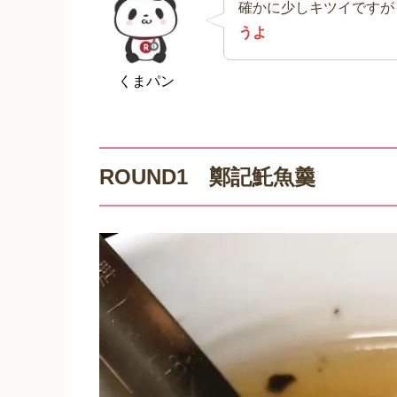
確かに少しキツイですが
うよ
くまパン
ROUND1 鄭記魠魚羹