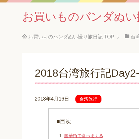
お買いものパンダぬい
お買いものパンダぬい撮り旅日記
TOP
台
2018台湾旅行記Day2-
2018年4月16日
台湾旅行
■目次
国華街で食べまくる