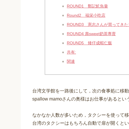
ROUND1 鄭記魠魚羹
Round2 福栄小吃店
ROUND3 憲志さんが買ってき
ROUND4 壽sweet奶茶專賣
ROUND5 矮仔成蝦仁飯
共有:
関連
台湾文学館を一路後にして，次の食事処に移動
spallow mamoさんの奥様はお仕事がある
なかなか人数が多いため，タクシーを使って移
台湾のタクシーはもちろん自動で扉が開くとい